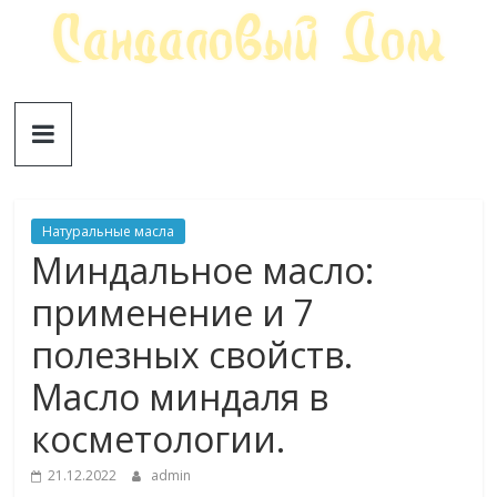
Skip
to
content
Сандаловый
ДОМ
Натуральные масла
Миндальное масло:
применение и 7
полезных свойств.
Масло миндаля в
косметологии.
21.12.2022
admin