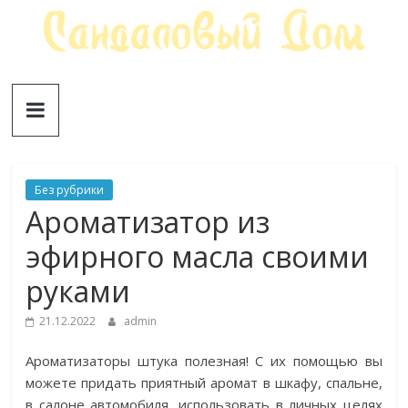
Skip
to
content
Сандаловый
ДОМ
Без рубрики
Ароматизатор из
эфирного масла своими
руками
21.12.2022
admin
Ароматизаторы штука полезная! С их помощью вы
можете придать приятный аромат в шкафу, спальне,
в салоне автомобиля, использовать в личных целях