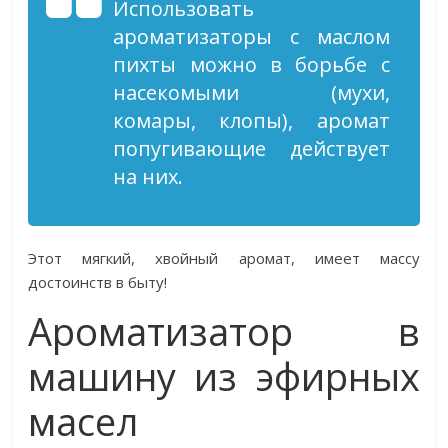
Использовать
ароматизаторы с маслом
пихты можно в борьбе с
насекомыми (мухи,
комары, клопы), аромат
попугивающие действует
на них.
Этот мягкий, хвойный аромат, имеет массу
достоинств в быту!
Ароматизатор в
машину из эфирных
масел