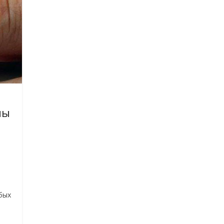
ны
бых