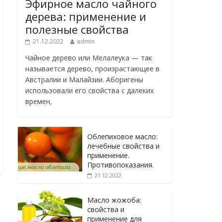
Эфирное масло чайного
дерева: применение и
полезные свойства
21.12.2022
admin
Чайное дерево или Мелалеука — так
называется дерево, произрастающее в
Австралии и Малайзии. Аборигены
использовали его свойства с далеких
времен,
Облепиховое масло:
лечебные свойства и
применение.
Противопоказания.
21.12.2022
Масло жожоба:
свойства и
применение для