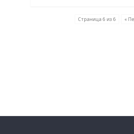
Страница 6 из 6
« П