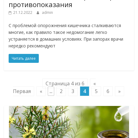
противопоказания
21.12.2022
admin
С проблемой опорожнения кишечника сталкиваются
многие, как правило такое недомогание легко
устраняется в домашних условиях. При запорах врачи
нередко рекомендуют
Читать далее
Страница 4 из 6
«
Первая
«
...
2
3
4
5
6
»