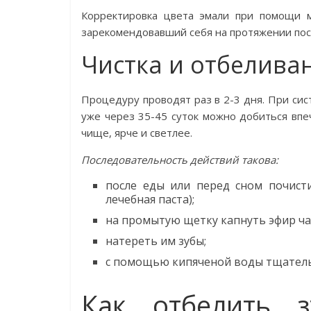
Корректировка цвета эмали при помощи 
зарекомендовавший себя на протяжении пос
Чистка и отбелива
Процедуру проводят раз в 2-3 дня. При си
уже через 35-45 суток можно добиться вп
чище, ярче и светлее.
Последовательность действий такова:
после еды или перед сном почист
лечебная паста);
на промытую щетку капнуть эфир чай
натереть им зубы;
с помощью кипяченой воды тщатель
Как отбелить 