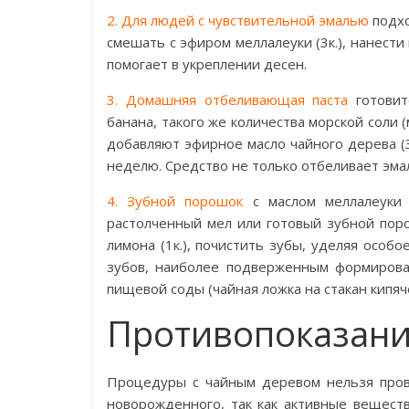
2. Для людей с чувствительной эмалью
подхо
смешать с эфиром меллалеуки (3к.), нанести
помогает в укреплении десен.
3. Домашняя отбеливающая паста
готовит
банана, такого же количества морской соли (
добавляют эфирное масло чайного дерева (3к
неделю. Средство не только отбеливает эмал
4. Зубной порошок
с маслом меллалеуки 
растолченный мел или готовый зубной поро
лимона (1к.), почистить зубы, уделяя осо
зубов, наиболее подверженным формирова
пищевой соды (чайная ложка на стакан кипяч
Противопоказан
Процедуры с чайным деревом нельзя пров
новорожденного, так как активные вещест