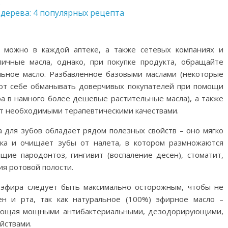
в
 дерева: 4 популярных рецепта
 можно в каждой аптеке, а также сетевых компаниях и
ичные масла, однако, при покупке продукта, обращайте
ьное масло. Разбавленное базовыми маслами (некоторые
ют себе обманывать доверчивых покупателей при помощи
ра в намного более дешевые растительные масла), а также
ют необходимыми терапевтическими качествами.
а для зубов обладает рядом полезных свойств – оно мягко
нка и очищает зубы от налета, в котором размножаются
ие пародонтоз, гингивит (воспаление десен), стоматит,
ия ротовой полости.
 эфира следует быть максимально осторожным, чтобы не
ен и рта, так как натуральное (100%) эфирное масло –
дающая мощными антибактериальными, дезодорирующими,
йствами.