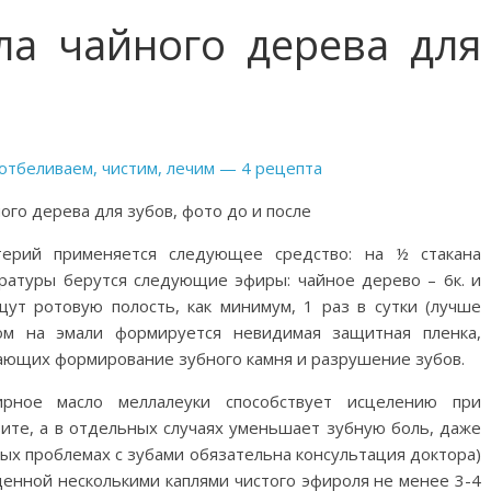
а чайного дерева для
го дерева для зубов, фото до и после
ерий применяется следующее средство: на ½ стакана
ературы берутся следующие эфиры: чайное дерево – 6к. и
щут ротовую полость, как минимум, 1 раз в сутки (лучше
ом на эмали формируется невидимая защитная пленка,
ающих формирование зубного камня и разрушение зубов.
рное масло меллалеуки способствует исцелению при
ите, а в отдельных случаях уменьшает зубную боль, даже
ых проблемах с зубами обязательна консультация доктора)
щенной несколькими каплями чистого эфироля не менее 3-4