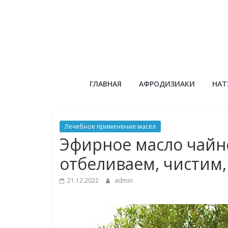
Skip
to
content
Сандаловый
ГЛАВНАЯ
АФРОДИЗИАКИ
НАТ
ДОМ
Лечебное применение масел
Эфирное масло чайно
отбеливаем, чистим,
21.12.2022
admin