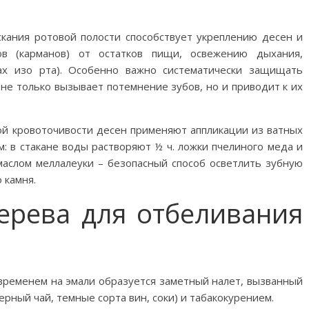
скания ротовой полости способствует укреплению десен и
в (карманов) от остатков пищи, освежению дыхания,
ах изо рта). Особенно важно систематически защищать
 не только вызывает потемнение зубов, но и приводит к их
ой кровоточивости десен применяют аппликации из ватных
: в стакане воды растворяют ½ ч. ложки пчелиного меда и
 маслом меллалеуки – безопасный способ осветлить зубную
 камня.
ерева для отбеливания
 временем на эмали образуется заметный налет, вызванный
рный чай, темные сорта вин, соки) и табакокурением.