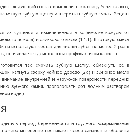
дит следующий состав: измельчить в кашицу ½ листа алоэ,
 на мягкую зубную щетку и втереть в зубную эмаль. Рецепт
ся из сушеной и измельченной в кофемолке кожуры от
мелкого помола) и оливкового масла (1:1:1). В готовую смесь
.) и используют состав для чистки зубов не менее 2 раз в
ь, но и является действенной профилактикой кариеса.
готовится так: смочить зубную щетку, обмакнуть ее в
шок, капнуть сверху чайное дерево (2к.) и эфирное масло
бое внимание внутренней и наружной поверхности передних
нию зубного камня, прополоскать рот водным раствором
еной воды).
ия
одить в период беременности и грудного вскармливания
ва эфира мгновенно проникают через слизистые оболочки