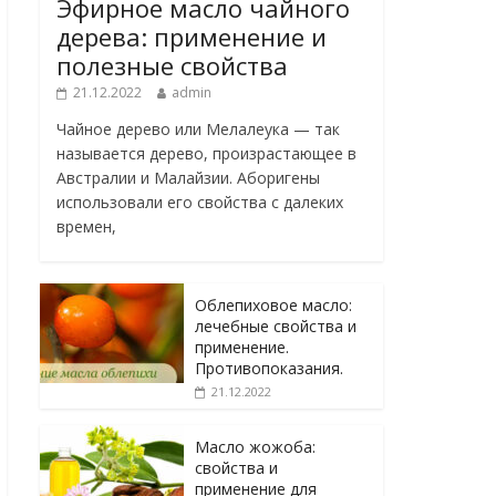
Эфирное масло чайного
дерева: применение и
полезные свойства
21.12.2022
admin
Чайное дерево или Мелалеука — так
называется дерево, произрастающее в
Австралии и Малайзии. Аборигены
использовали его свойства с далеких
времен,
Облепиховое масло:
лечебные свойства и
применение.
Противопоказания.
21.12.2022
Масло жожоба:
свойства и
применение для