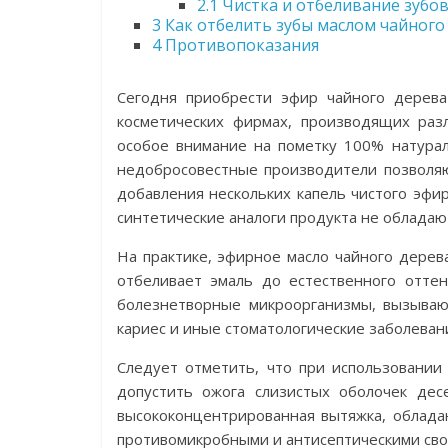
2.1
Чистка и отбеливание зубо
3
Как отбелить зубы маслом чайного
4
Противопоказания
Сегодня приобрести эфир чайного дерева
косметических фирмах, производящих разл
особое внимание на пометку 100% натурал
недобросовестные производители позволя
добавления нескольких капель чистого эфи
синтетические аналоги продукта не облада
На практике, эфирное масло чайного дерев
отбеливает эмаль до естественного отте
болезнетворные микроорганизмы, вызывающ
кариес и иные стоматологические заболеван
Следует отметить, что при использовании
допустить ожога слизистых оболочек дес
высококонцентрированная вытяжка, обла
противомикробными и антисептическими сво