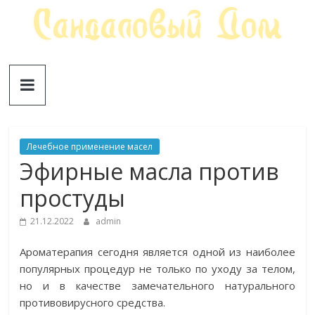
Skip
to
content
Сандаловый
ДОМ
Лечебное применение масел
Эфирные масла против
простуды
21.12.2022
admin
Ароматерапия сегодня является одной из наиболее
популярных процедур не только по уходу за телом,
но и в качестве замечательного натурального
противовирусного средства.