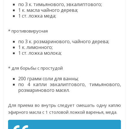
по 3 к. тимьянового, эвкалиптового;
1 к. масла чайного дерева;
1 ст. ложка меда;
* противовирусная
по 3 к. розмаринового, чайного дерева;
1 к. лимонного;
1 ст. ложка молока;
* для борьбы с простудой
200 грамм соли для ванны;
по 4 капли эвкалиптового, тимьянового,
розмаринового масел.
Для приема во внутрь следует смешать одну каплю
эфирного масла с 1 столовой ложкой варенья, меда.