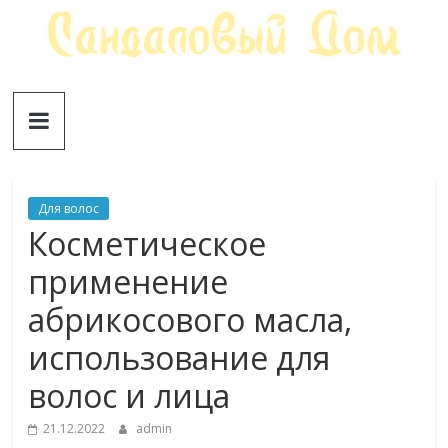
Skip
to
content
Сандаловый
ДОМ
Для волос
Косметическое
применение
абрикосового масла,
использование для
волос и лица
21.12.2022
admin