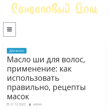
Skip
to
content
Сандаловый
ДОМ
Для волос
Масло ши для волос,
применение: как
использовать
правильно, рецепты
масок
21.12.2022
admin