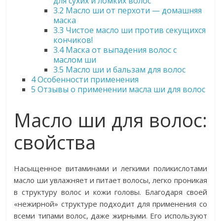
для сухих и ломких волос
3.2
Масло ши от перхоти — домашняя
маска
3.3
Чистое масло ши против секущихся
кончиков!
3.4
Маска от выпадения волос с
маслом ши
3.5
Масло ши и бальзам для волос
4
Особенности применения
5
Отзывы о применении масла ши для волос
Масло ши для волос:
свойства
Насыщенное витаминами и легкими поликислотами
масло ши увлажняет и питает волосы, легко проникая
в структуру волос и кожи головы. Благодаря своей
«нежирной» структуре подходит для применения со
всеми типами волос, даже жирными. Его используют