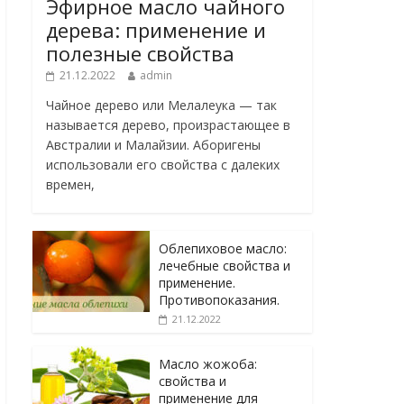
Эфирное масло чайного
дерева: применение и
полезные свойства
21.12.2022
admin
Чайное дерево или Мелалеука — так
называется дерево, произрастающее в
Австралии и Малайзии. Аборигены
использовали его свойства с далеких
времен,
Облепиховое масло:
лечебные свойства и
применение.
Противопоказания.
21.12.2022
Масло жожоба:
свойства и
применение для