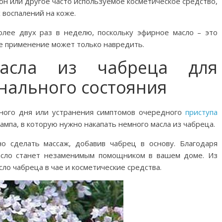
он или другое часто используемое косметическое средство,
 воспалений на коже.
лее двух раз в неделю, поскольку эфирное масло – это
е применение может только навредить.
масла из чабреца для
нального состояния
дного дня или устранения симптомов очередного
приступа
мпа, в которую нужно накапать немного масла из чабреца.
о сделать массаж, добавив чабрец в основу. Благодаря
асло станет незаменимым помощником в вашем доме. Из
ло чабреца в чае и косметические средства.