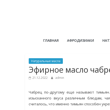
Skip
to
content
Сандаловый
ГЛАВНАЯ
АФРОДИЗИАКИ
НАТ
ДОМ
Натуральные масла
Эфирное масло чабр
21.12.2022
admin
Чабрец по-другому еще называют тимьян.
изысканного вкуса различным блюдам, ча
считалось, что именно тимьян способен укре