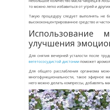
небольшое количество масла чабреца в лось
то можно легко избавиться от угрей и других
Такую процедуру следует выполнять не бо
высококонцентрированное средство и часто
Использование 
улучшения эмоцио
Для снятия вечерней усталости после тру
вегетососудистой дистонии
поможет аромола
Для общего расслабления организма можн
многофункциональности, такое эфирное м
него можно делать компрессы, добавлять мас