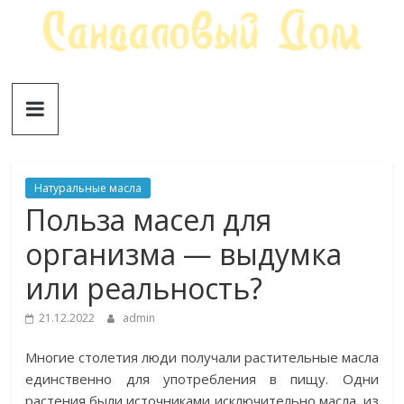
Skip
to
content
Сандаловый
ДОМ
Натуральные масла
Польза масел для
организма — выдумка
или реальность?
21.12.2022
admin
Многие столетия люди получали растительные масла
единственно для употребления в пищу. Одни
растения были источниками исключительно масла, из