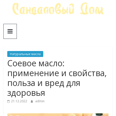
Skip
to
content
Сандаловый
ДОМ
Натуральные масла
Соевое масло:
применение и свойства,
польза и вред для
здоровья
21.12.2022
admin