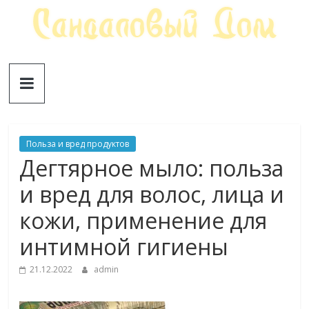
Skip
to
content
Сандаловый
ДОМ
Польза и вред продуктов
Дегтярное мыло: польза
и вред для волос, лица и
кожи, применение для
интимной гигиены
21.12.2022
admin