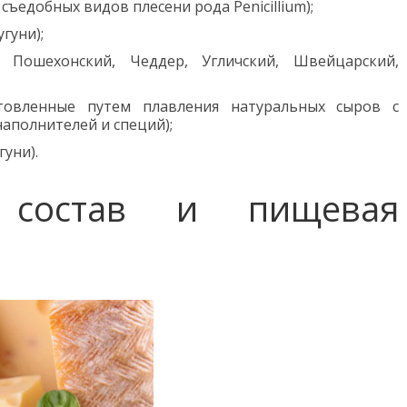
ъедобных видов плесени рода Penicillium);
гуни);
, Пошехонский, Чеддер, Угличский, Швейцарский,
отовленные путем плавления натуральных сыров с
аполнителей и специй);
уни).
й состав и пищевая