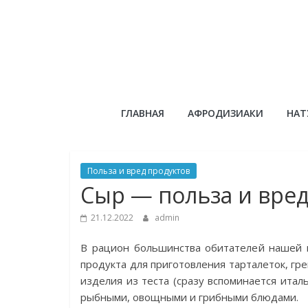
Skip
to
content
Сандаловый
ГЛАВНАЯ
АФРОДИЗИАКИ
НАТ
ДОМ
Польза и вред продуктов
Сыр — польза и вред
21.12.2022
admin
В рацион большинства обитателей нашей п
продукта для приготовления тарталеток, гре
изделия из теста (сразу вспоминается италь
рыбными, овощными и грибными блюдами.