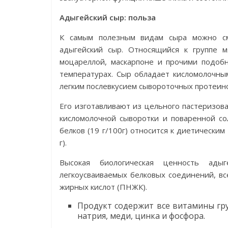
Адыгейский сыр: польза
К самым полезным видам сыра можно см
адыгейский сыр. Относящийся к группе м
моцареллой, маскарпоне и прочими подоб
температурах. Сыр обладает кисломолочны
легким послевкусием сывороточных протеино
Его изготавливают из цельного пастеризова
кисломолочной сыворотки и поваренной со
белков (19 г/100г) относится к диетически
г).
Высокая биологическая ценность адыг
легкоусваиваемых белковых соединений, в
жирных кислот (ПНЖК).
Продукт содержит все витамины груп
натрия, меди, цинка и фосфора.