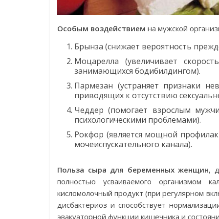
Особым воздействием
на мужской организ
Брынза (снижает вероятность прежд
Моцарелла (увеличивает скорос
занимающихся бодибилдингом).
Пармезан (устраняет признаки нев
приводящих к отсутствию сексуально
Чеддер (помогает взрослым мужчин
психологическими проблемами).
Рокфор (является мощной профилак
мочеиспускательного канала).
Польза сыра для беременных женщин
, 
полностью усваиваемого организмом ка
кисломолочный продукт (при регулярном вклю
дисбактериоз и способствует нормализаци
эвакуаторной функции кишечника и состоян