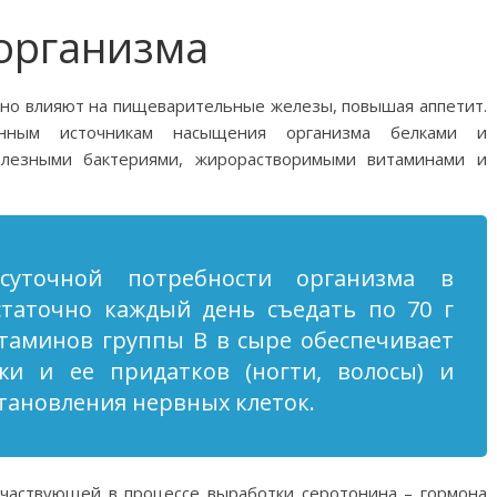
 организма
тно влияют на пищеварительные железы, повышая аппетит.
енным источникам насыщения организма белками и
олезными бактериями, жирорастворимыми витаминами и
суточной потребности организма в
таточно каждый день съедать по 70 г
итаминов группы В в сыре обеспечивает
жи и ее придатков (ногти, волосы) и
тановления нервных клеток.
участвующей в процессе выработки серотонина – гормона