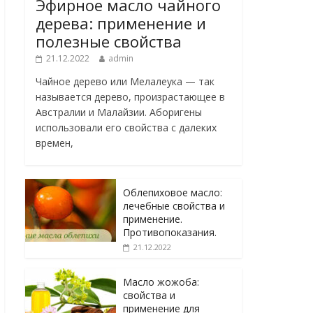
Эфирное масло чайного
дерева: применение и
полезные свойства
21.12.2022
admin
Чайное дерево или Мелалеука — так
называется дерево, произрастающее в
Австралии и Малайзии. Аборигены
использовали его свойства с далеких
времен,
Облепиховое масло:
лечебные свойства и
применение.
Противопоказания.
21.12.2022
Масло жожоба:
свойства и
применение для