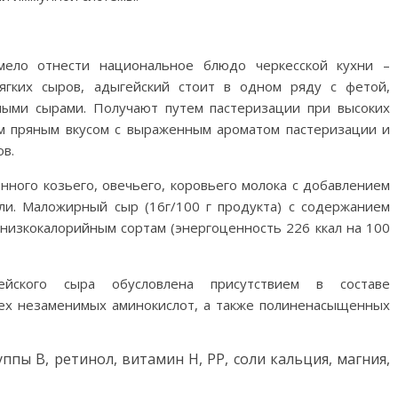
ело отнести национальное блюдо черкесской кухни –
ягких сыров, адыгейский стоит в одном ряду с фетой,
ными сырами. Получают путем пастеризации при высоких
м пряным вкусом с выраженным ароматом пастеризации и
в.
нного козьего, овечьего, коровьего молока с добавлением
ли. Маложирный сыр (16г/100 г продукта) с содержанием
м низкокалорийным сортам (энергоценность 226 ккал на 100
ейского сыра обусловлена присутствием в составе
сех незаменимых аминокислот, а также полиненасыщенных
пы В, ретинол, витамин Н, РР, соли кальция, магния,