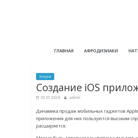
Skip
to
content
Сандаловый
ГЛАВНАЯ
АФРОДИЗИАКИ
НАТ
ДОМ
Услуги
Создание iOS прило
03.07.2024
admin
Динамика продаж мобильных гаджетов Apple
приложения для них пользуются высоким спр
расширяется.
Можно быть совершенно уверенным в том, ч