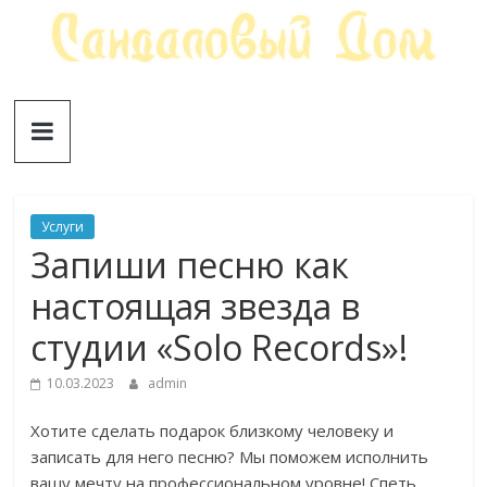
Skip
to
content
Сандаловый
ДОМ
Услуги
Запиши песню как
настоящая звезда в
студии «Solo Records»!
10.03.2023
admin
Хотите сделать подарок близкому человеку и
записать для него песню? Мы поможем исполнить
вашу мечту на профессиональном уровне! Спеть