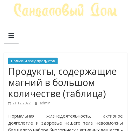
Skip
to
content
Сандаловый
ДОМ
Польза и вред продуктов
Продукты, содержащие
магний в большом
количестве (таблица)
21.12.2022
admin
Нормальная жизнедеятельность, активное
долголетие и здоровье нашего тела невозможны
без целого набора биологически активных веществ –