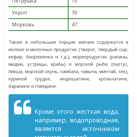
Петрушка
75
Укроп
70
Морковь
47
Также в небольшие порции магния содержатся в
молоке и молочных продуктах (творог, твердый сыр,
кефир, биоряженка и т.д.), морепродуктах (рапаны,
мидии, устрицы, крабы) и морской рыбе (палтус,
пикша, морской окунь, камбала, чавыча, минтай, хек),
куриной грудке, индюшатине, крольчатине,
баранине и говядине.
Кроме этого жесткая вода,
например, водопроводная,
является источником